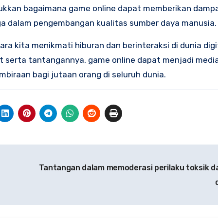
unjukkan bagaimana game online dapat memberikan dampa
juga dalam pengembangan kualitas sumber daya manusia.
a kita menikmati hiburan dan berinteraksi di dunia digi
t serta tantangannya, game online dapat menjadi medi
raan bagi jutaan orang di seluruh dunia.
Tantangan dalam memoderasi perilaku toksik d