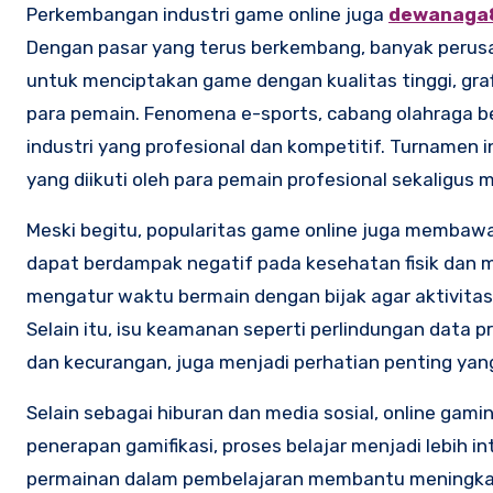
Perkembangan industri game online juga
dewanaga8
Dengan pasar yang terus berkembang, banyak perus
untuk menciptakan game dengan kualitas tinggi, gra
para pemain. Fenomena e-sports, cabang olahraga b
industri yang profesional dan kompetitif. Turnamen 
yang diikuti oleh para pemain profesional sekaligus
Meski begitu, popularitas game online juga membaw
dapat berdampak negatif pada kesehatan fisik dan me
mengatur waktu bermain dengan bijak agar aktivita
Selain itu, isu keamanan seperti perlindungan data p
dan kecurangan, juga menjadi perhatian penting ya
Selain sebagai hiburan dan media sosial, online gami
penerapan gamifikasi, proses belajar menjadi lebih
permainan dalam pembelajaran membantu meningkat