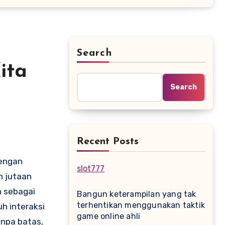
Search
ita
Search
Recent Posts
slot777
n jutaan
n sebagai
Bangun keterampilan yang tak
terhentikan menggunakan taktik
h interaksi
game online ahli
anpa batas,