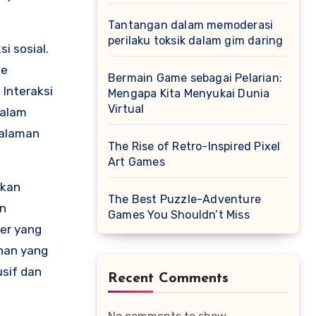
Tantangan dalam memoderasi
perilaku toksik dalam gim daring
i sosial.
ne
Bermain Game sebagai Pelarian:
Interaksi
Mengapa Kita Menyukai Dunia
Virtual
dalam
galaman
The Rise of Retro-Inspired Pixel
Art Games
lkan
The Best Puzzle-Adventure
an
Games You Shouldn’t Miss
ter yang
nan yang
sif dan
Recent Comments