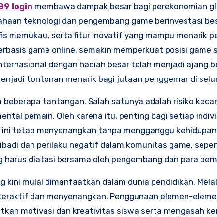
9 login
membawa dampak besar bagi perekonomian glo
ahaan teknologi dan pengembang game berinvestasi be
fis memukau, serta fitur inovatif yang mampu menarik p
erbasis game online, semakin memperkuat posisi game 
internasional dengan hadiah besar telah menjadi ajang b
 menjadi tontonan menarik bagi jutaan penggemar di selu
a beberapa tantangan. Salah satunya adalah risiko kec
ntal pemain. Oleh karena itu, penting bagi setiap indiv
s ini tetap menyenangkan tanpa mengganggu kehidupan s
ribadi dan perilaku negatif dalam komunitas game, sepert
ng harus diatasi bersama oleh pengembang dan para pem
ng kini mulai dimanfaatkan dalam dunia pendidikan. Melal
 interaktif dan menyenangkan. Penggunaan elemen-elem
kan motivasi dan kreativitas siswa serta mengasah 