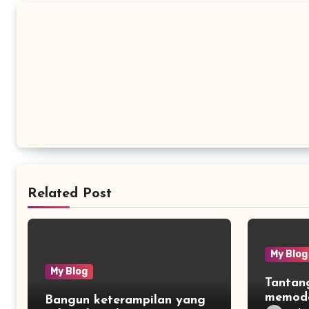
Related Post
My Blog
My Blog
Tantan
memoder
Bangun keterampilan yang