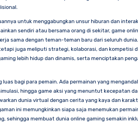
sional.
annya untuk menggabungkan unsur hiburan dan interaks
inkan sendiri atau bersama orang di sekitar, game onli
ja sama dengan teman-teman baru dari seluruh dunia. 
etapi juga meliputi strategi, kolaborasi, dan kompetisi 
 gaming lebih hidup dan dinamis, serta menciptakan pen
g luas bagi para pemain. Ada permainan yang menganda
 simulasi, hingga game aksi yang menuntut kecepatan d
awarkan dunia virtual dengan cerita yang kaya dan karak
agaman ini memungkinkan siapa saja menemukan permai
g, sehingga membuat dunia online gaming semakin inklu