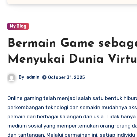
My Blog
Bermain Game sebaga
Menyukai Dunia Virtu
By
admin
October 31, 2025
Online gaming telah menjadi salah satu bentuk hiburan digital yang paling digemari di seluruh dunia. Seiring dengan
perkembangan teknologi dan semakin mudahnya akses 
pemain dari berbagai kalangan dan usia. Tidak hanya 
medium sosial yang mempertemukan orang-orang dari
dan tantangan. Melalui permainan ini, setiap indivi