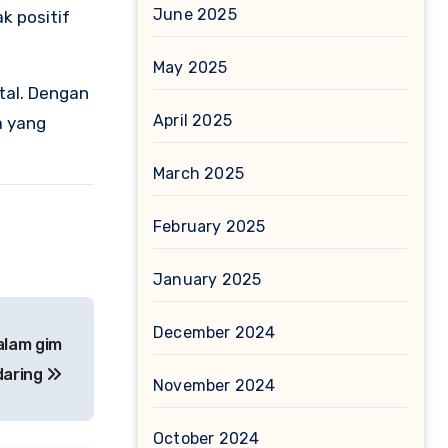
June 2025
k positif
May 2025
tal. Dengan
April 2025
a yang
March 2025
February 2025
January 2025
December 2024
alam gim
daring
November 2024
October 2024